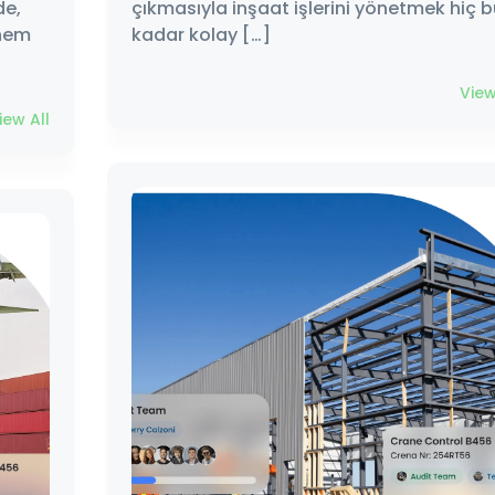
de,
çıkmasıyla inşaat işlerini yönetmek hiç b
 hem
kadar kolay […]
View
iew All