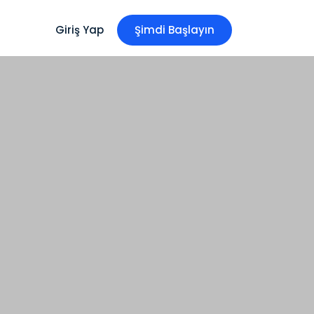
Giriş Yap
Ş
i
m
d
i
B
a
ş
l
a
y
ı
n