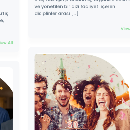
ve yönetilen bir dizi faaliyeti içeren
rtışı
disiplinler arası […]
e,
View
iew All