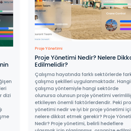
Proje Yönetimi
Proje Yönetimi Nedir? Nelere Dikk
enin
Edilmelidir?
Çalışma hayatında farklı sektörlerde fark
ğişen
çalışma şekilleri uygulanmaktadır. Hangi
eri
çalışma yöntemiyle hangi sektörde
r dizi
olunursa olunsun proje yönetimi verimlili
etkileyen önemli faktörlerdendir. Peki pro
ı
yönetimi nedir ve iyi bir proje yönetimi iç
leşme
nelere dikkat etmek gerekir? Proje Yönet
Nedir? Proje yönetimi, belirli hedeflere
ulaşmak için planlanmış, organize edilmi