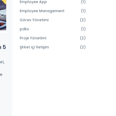
Employee App
(1)
Employee Management
(1)
Görev Yönetimi
(2)
pdks
(1)
Proje Yönetimi
(2)
n 5
Şirket içi İletişim
(2)
ri,
me
p
n