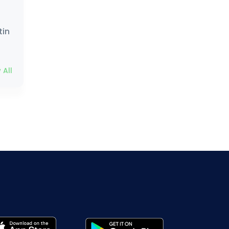
tin
 All