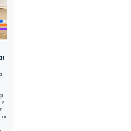
at
lı
ği
je
in
imi
ş