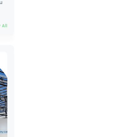
u
 All